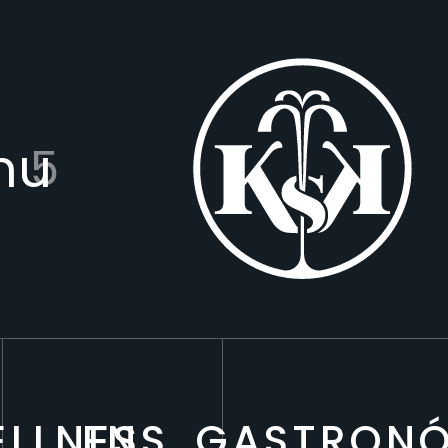
nu
05
LLNESS
EN
GASTRON