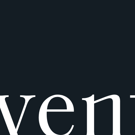
v
e
n