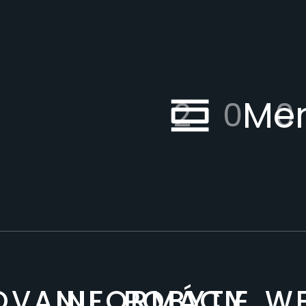
Me
20
OVANIE
INFORMÁCIE
POBYTY
WE