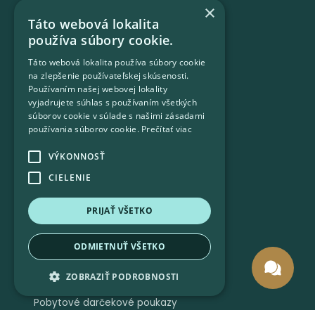
×
Táto webová lokalita
používa súbory cookie.
Táto webová lokalita používa súbory cookie
na zlepšenie používateľskej skúsenosti.
Používaním našej webovej lokality
26 priestranných apartmánov
vyjadrujete súhlas s používaním všetkých
súborov cookie v súlade s našimi zásadami
používania súborov cookie.
Prečítať viac
VÝKONNOSŤ
CIELENIE
4 súkromné vilky
PRIJAŤ VŠETKO
ODMIETNUŤ VŠETKO
ZOBRAZIŤ PODROBNOSTI
Pobytové darčekové poukazy