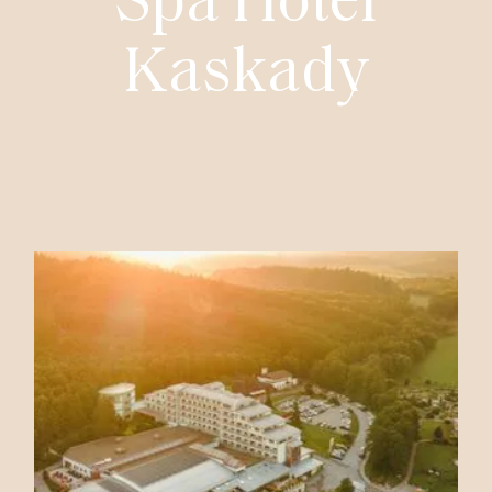
K
a
s
k
a
d
y