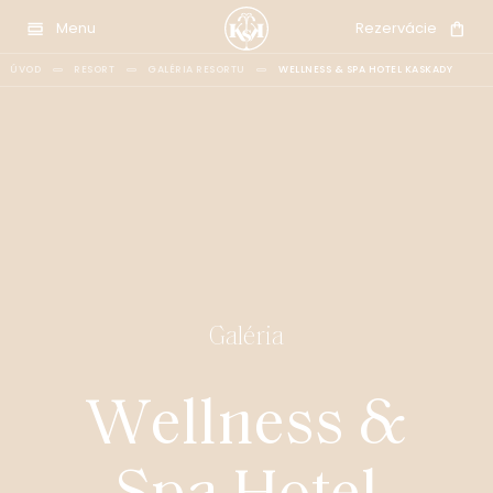
Menu
Rezervácie
ÚVOD
RESORT
GALÉRIA RESORTU
WELLNESS & SPA HOTEL KASKADY
Galéria
W
e
l
l
n
e
s
s
&
S
p
a
H
o
t
e
l