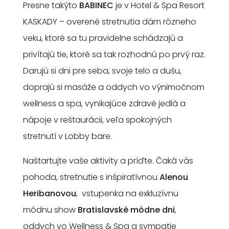
Presne takýto
BABINEC
je v Hotel & Spa Resort
KASKADY – overené stretnutia dám rôzneho
veku, ktoré sa tu pravidelne schádzajú a
privítajú tie, ktoré sa tak rozhodnú po prvý raz.
Darujú si dni pre seba, svoje telo a dušu,
doprajú si masáže a oddych vo výnimočnom
wellness a spa, vynikajúce zdravé jedlá a
nápoje v reštaurácii, veľa spokojných
stretnutí v Lobby bare.
Naštartujte vaše aktivity a príďte. Čaká vás
pohoda, stretnutie s inšpiratívnou
Alenou
Heribanovou
, vstupenka na exkluzívnu
módnu show
Bratislavské módne dni
,
oddych vo Wellness & Spa a sympatie