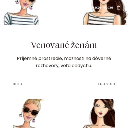
Menu
Rezervácie
ÚVOD
BLOG
ČLÁNOK
Venované ženám
Príjemné prostredie, možnosti na dôverné
rozhovory, veľa oddychu.
BLOG
14.9.2019