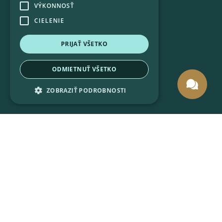
Pobytové darčekové poukazy
VÝKONNOSŤ
CIELENIE
PRIJAŤ VŠETKO
ODMIETNUŤ VŠETKO
ZOBRAZIŤ PODROBNOSTI
Wellness & Spa