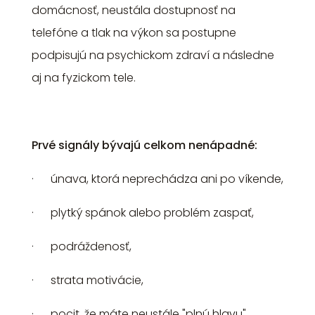
domácnosť, neustála dostupnosť na
telefóne a tlak na výkon sa postupne
podpisujú na psychickom zdraví a následne
aj na fyzickom tele.
Prvé signály bývajú celkom nenápadné:
· únava, ktorá neprechádza ani po víkende,
· plytký spánok alebo problém zaspať,
· podráždenosť,
· strata motivácie,
· pocit, že máte neustále "plnú hlavu",