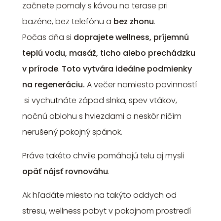
začnete pomaly s kávou na terase pri
bazéne, bez telefónu a
bez zhonu
.
Počas dňa si
doprajete wellness, príjemnú
teplú vodu, masáž, ticho alebo prechádzku
v prírode
.
Toto vytvára ideálne podmienky
na regeneráciu.
A večer namiesto povinností
si vychutnáte západ slnka, spev vtákov,
nočnú oblohu s hviezdami a neskôr ničím
nerušený pokojný spánok.
Práve takéto chvíle pomáhajú telu aj mysli
opäť nájsť rovnováhu
.
Ak hľadáte miesto na takýto oddych od
stresu, wellness pobyt v pokojnom prostredí