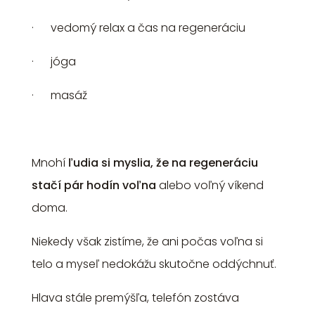
· vedomý relax a čas na regeneráciu
· jóga
· masáž
Mnohí
ľudia si myslia, že na regeneráciu
stačí pár hodín voľna
alebo voľný víkend
doma.
Niekedy však zistíme, že ani počas voľna si
telo a myseľ nedokážu skutočne oddýchnuť.
Hlava stále premýšľa, telefón zostáva