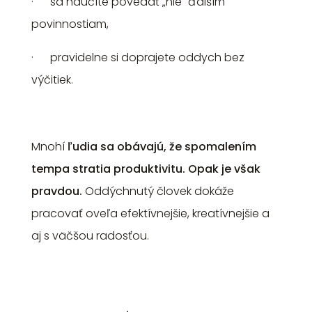
· sa naučíte povedať „nie" ďalším
povinnostiam,
· pravidelne si doprajete oddych bez
výčitiek.
Mnohí
ľudia sa obávajú, že spomalením
tempa stratia produktivitu. Opak je však
pravdou.
Oddýchnutý
človek dokáže
pracovať oveľa efektívnejšie, kreatívnejšie a
aj s väčšou radosťou.