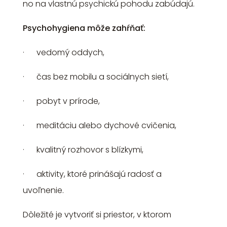
no na vlastnú psychickú pohodu zabúdajú.
Psychohygiena môže zahŕňať:
· vedomý oddych,
· čas bez mobilu a sociálnych sietí,
· pobyt v prírode,
· meditáciu alebo dychové cvičenia,
· kvalitný rozhovor s blízkymi,
· aktivity, ktoré prinášajú radosť a
uvoľnenie.
Dôležité je vytvoriť si priestor, v ktorom