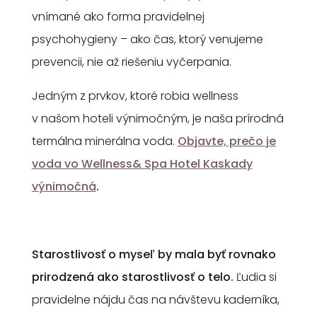
vnímané ako forma pravidelnej
psychohygieny – ako čas, ktorý venujeme
prevencii, nie až riešeniu vyčerpania.
Jedným z prvkov, ktoré robia wellness
v našom hoteli výnimočným, je naša prírodná
termálna minerálna voda.
Objavte, prečo je
voda vo Wellness& Spa Hotel Kaskady
výnimočná
.
Starostlivosť o myseľ by mala byť rovnako
prirodzená ako starostlivosť o telo.
Ľudia si
pravidelne nájdu čas na návštevu kaderníka,