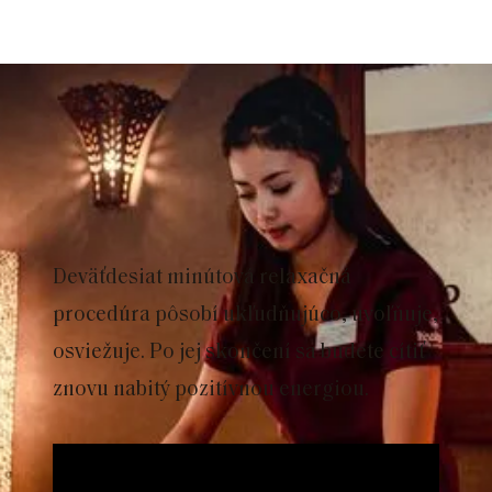
Deväťdesiat minútová relaxačná
procedúra pôsobí ukľudňujúco, uvoľňuje,
osviežuje. Po jej skončení sa budete cítiť
znovu nabitý pozitívnou energiou.