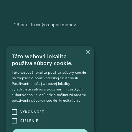
26 priestranných apartmánov
×
Táto webová lokalita
používa súbory cookie.
Táto webová lokalita používa súbory cookie
na zlepšenie používateľskej skúsenosti.
Používaním našej webovej lokality
vyjadrujete súhlas s používaním všetkých
súborov cookie v súlade s našimi zásadami
používania súborov cookie.
Prečítať viac
4 súkromné vilky
VÝKONNOSŤ
CIELENIE